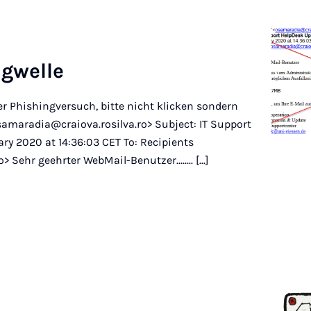
g­welle
er Phishingversuch, bitte nicht klicken sondern
osamaradia@craiova.rosilva.ro> Subject: IT Support
ry 2020 at 14:36:03 CET To: Recipients
Sehr geehrter WebMail-Benutzer........ [...]