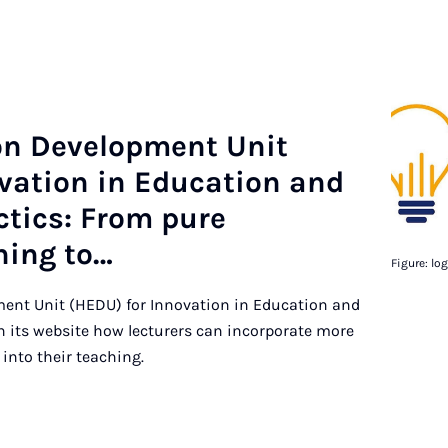
on De­vel­op­ment Unit
­a­tion in Edu­ca­tion and
actics: From pure
­ing to…
Figure: lo
ent Unit (HEDU) for Innovation in Education and
on its website how lecturers can incorporate more
 into their teaching.