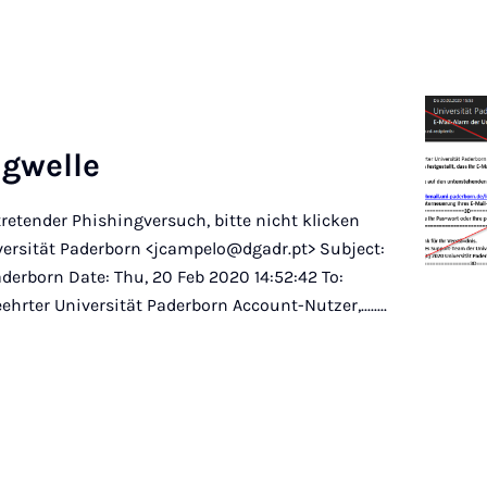
g­welle
tretender Phishingversuch, bitte nicht klicken
niversität Paderborn <jcampelo@dgadr.pt> Subject:
derborn Date: Thu, 20 Feb 2020 14:52:42 To:
hrter Universität Paderborn Account-Nutzer,........