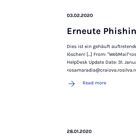
03.02.2020
Erneute Phish­in
Dies ist ein gehäuft auftretend
löschen! [...] From: "WebMail"<
HelpDesk Update Date: 31. Janua
<osamaradia@craiova.rosilva.ro> 
Read more
28.01.2020