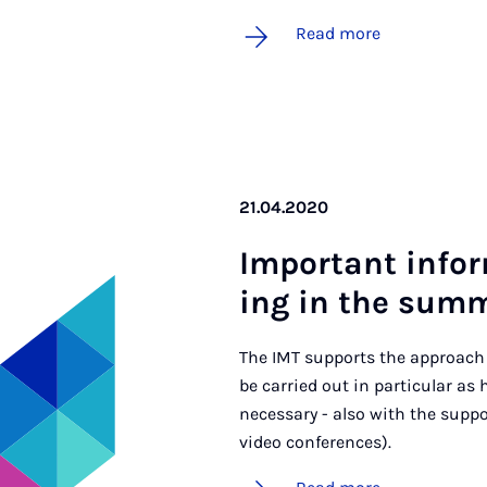
Read more
21.04.2020
Im­port­ant in­for
ing in the sum
The IMT supports the approach o
be carried out in particular a
necessary - also with the sup
video conferences).