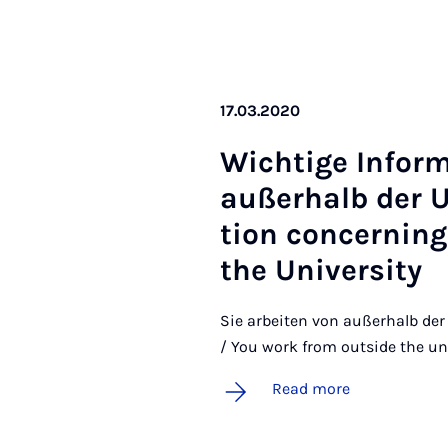
17.03.2020
Wichtige In­form
außer­halb der Un
tion con­cern­in
the Uni­ver­sity
Sie arbeiten von außerhalb der 
/ You work from outside the uni
Read more