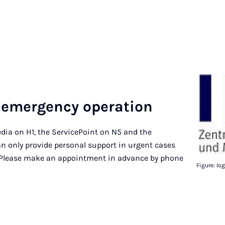
emer­gency op­er­a­tion
edia on H1, the ServicePoint on N5 and the
an only provide personal support in urgent cases
 Please make an appointment in advance by phone
Figure: lo