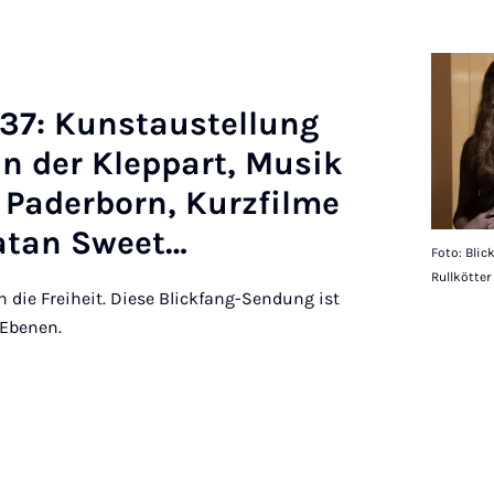
37: Kun­staus­tel­lung
 der Klep­part, Mu­sik
n Pader­born, Kur­z­filme
Satan Sweet…
Foto: Blic
Rullkötter
ch die Freiheit. Diese Blickfang-Sendung ist
 Ebenen.