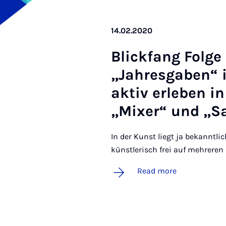
14.02.2020
Blick­fang Folge 
„Jahresgaben“ in
akt­iv er­leben i
„Mix­er“ und „
In der Kunst liegt ja bekanntli
künstlerisch frei auf mehreren
Read more