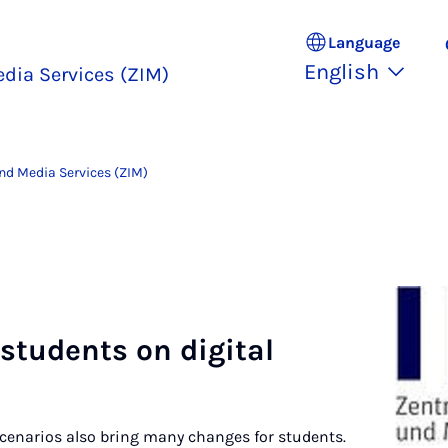
Language
English
edia Services (ZIM)
and Media Services (ZIM)
 stu­dents on di­git­al
scenarios also bring many changes for students.