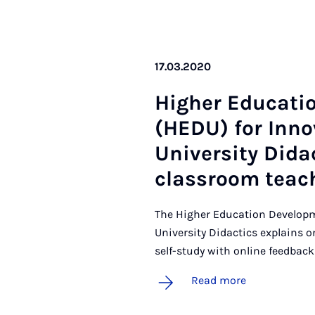
17.03.2020
High­er Edu­ca­ti
(HEDU) for In­nov
Uni­ver­sity Di­d
classroom teach
The Higher Education Developm
University Didactics explains 
self-study with online feedback
Read more