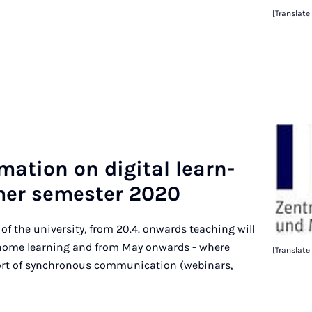
[Translate
m­a­tion on di­git­al learn­
­mer semester 2020
f the university, from 20.4. onwards teaching will
s home learning and from May onwards - where
[Translate
port of synchronous communication (webinars,