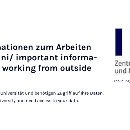
­a­tion­en zum Arbeiten
i/ im­port­ant in­form­a­
g work­ing from out­side
Abbildung
Universität und benötigen Zugriff auf Ihre Daten.
versity and need access to your data.