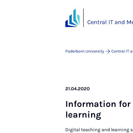
Central IT and M
Paderborn University
Central IT 
21.04.2020
In­form­a­tion for
learn­ing
Digital teaching and learning 