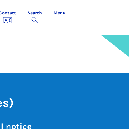
Contact
Search
Menu
es)
l notice