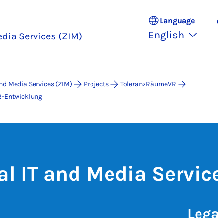
Language
English
edia Services (ZIM)
and Media Services (ZIM)
Projects
ToleranzRäumeVR
R-Entwicklung
al IT and Media Servic
Lega