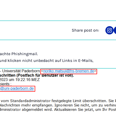
Share post on:
Sha
on
Ins
achte Phishingmail.
nd klicken nicht unbedacht auf Links in E-Mails,