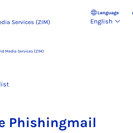
Language
English
edia Services (ZIM)
and Media Services (ZIM)
list
e Phish­ing­mail