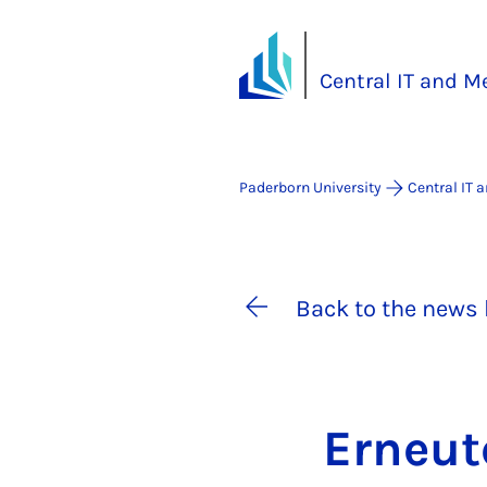
Central IT and M
Paderborn University
Central IT 
Back to the news 
Erneut