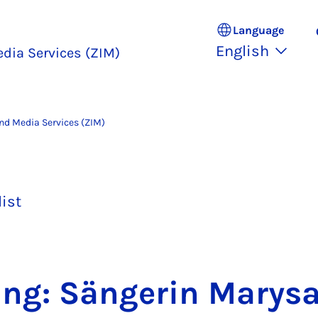
Language
English
edia Services (ZIM)
and Media Services (ZIM)
list
ang: Sän­ger­in Marysa