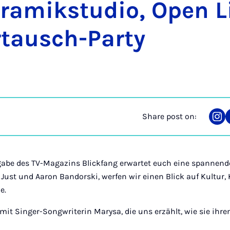
­amikstu­dio, Open Li
r­tausch-Party
Share post on:
Sha
on
Ins
sgabe des TV-Magazins Blickfang erwartet euch eine spannen
Just und Aaron Bandorski, werfen wir einen Blick auf Kultur, 
e.
mit Singer-Songwriterin Marysa, die uns erzählt, wie sie ih