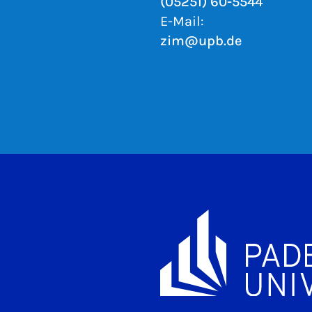
(05251) 60-5544
E-Mail:
zim@upb.de