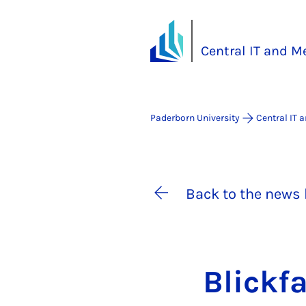
Central IT and M
Paderborn University
Central IT 
Back to the news 
Blick­f