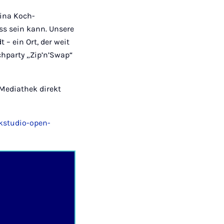
ina Koch-
ss sein kann. Unsere
– ein Ort, der weit
chparty „Zip’n’Swap“
.
 Mediathek direkt
kstudio-open-