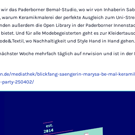
ir das Paderborner Bemal-Studio, wo wir von Inhaberin Sab
, warum Keramikmalerei der perfekte Ausgleich zum Uni-Stre
den außerdem die Open Library in der Paderborner Innenstadt 
bietet. Und für alle Modebegeisterten geht es zur Kleidertaus
de&Textil, wo Nachhaltigkeit und Style Hand in Hand gehen
 nächster Woche mehrfach täglich auf nrwision und ist in der
on.de/mediathek/blickfang-saengerin-marysa-be-mal-kerami
ch-party-250402/