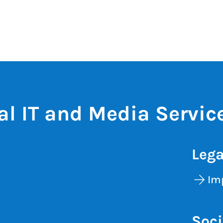
al IT and Media Servic
Lega
Im
Soci