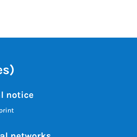
es)
l notice
print
al networks