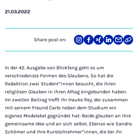
21.03.2022
Share post on:
Share
Teilen
Teilen
Teilen
Teilen
Link
on
auf
auf
auf
über
kopi
Instagram
Facebook
Xing
LinkedIn
E-
Mail
In der 42. Ausgabe von Blickfang geht es um
verschiedenste Formen des Glaubens. So hat die
Redaktion zwei Student*innen besucht, die ihren
religiösen Glauben in ihren Alltag eingebunden haben.
Im zweiten Beitrag trefft ihr Hauke Rey, der zusammen
mit seinem Freund Carlo neben dem Studium ein
eigenes Modelabel gegründet hat: Beide glauben an ihre
gemeinsame Idee und an sich selbst. Ebenso wie Sandra
Schömer und ihre Kursteilnehmer*innen, die bei ihr