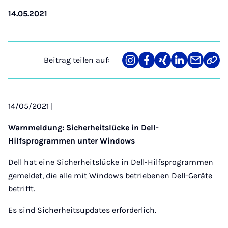
14.05.2021
Beitrag teilen auf:
Teilen
Teilen
Teilen
Teilen
Teilen
Link
auf
auf
auf
auf
über
kopi
Instagram
Facebook
Xing
LinkedIn
E-
Mail
14/05/2021 |
Warnmeldung: Sicherheitslücke in Dell-
Hilfsprogrammen unter Windows
Dell hat eine Sicherheitslücke in Dell-Hilfsprogrammen
gemeldet, die alle mit Windows betriebenen Dell-Geräte
betrifft.
Es sind Sicherheitsupdates erforderlich.