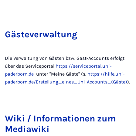
Gäs­te­­ver­­wa­l­tung
Die Verwaltung von Gästen bzw. Gast-Accounts erfolgt
über das Serviceportal
https://serviceportal.uni-
paderborn.de
unter "Meine Gäste" (s.
https://hilfe.uni-
paderborn.de/Erstellung_eines_Uni-Accounts_(Gäste)
).
Wi­ki / In­for­ma­ti­o­nen zum
Me­dia­wi­ki