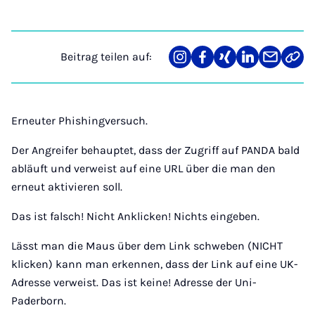
Beitrag teilen auf:
Teilen
Teilen
Teilen
Teilen
Teilen
Link
auf
auf
auf
auf
über
kopi
Instagram
Facebook
Xing
LinkedIn
E-
Mail
Erneuter Phishingversuch.
Der Angreifer behauptet, dass der Zugriff auf PANDA bald
abläuft und verweist auf eine URL über die man den
erneut aktivieren soll.
Das ist falsch! Nicht Anklicken! Nichts eingeben.
Lässt man die Maus über dem Link schweben (NICHT
klicken) kann man erkennen, dass der Link auf eine UK-
Adresse verweist. Das ist keine! Adresse der Uni-
Paderborn.