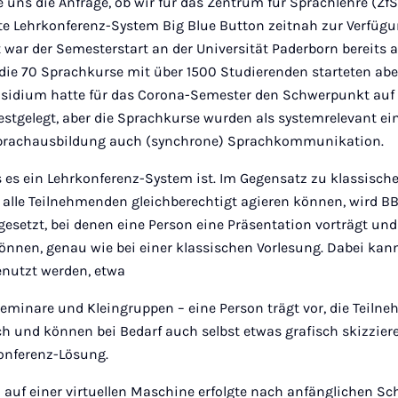
e uns die Anfrage, ob wir für das Zentrum für Sprachlehre (Zf
 Lehrkonferenz-System Big Blue Button zeitnah zur Verfügun
war der Semesterstart an der Universität Paderborn bereits au
die 70 Sprachkurse mit über 1500 Studierenden starteten abe
räsidium hatte für das Corona-Semester den Schwerpunkt auf
stgelegt, aber die Sprachkurse wurden als systemrelevant ei
 Sprachausbildung auch (synchrone) Sprachkommunikation.
s es ein Lehrkonferenz-System ist. Im Gegensatz zu klassisch
 alle Teilnehmenden gleichberechtigt agieren können, wird B
gesetzt, bei denen eine Person eine Präsentation vorträgt un
önnen, genau wie bei einer klassischen Vorlesung. Dabei kann
nutzt werden, etwa
Seminare und Kleingruppen – eine Person trägt vor, die Teiln
h und können bei Bedarf auch selbst etwas grafisch skizziere
konferenz-Lösung.
on auf einer virtuellen Maschine erfolgte nach anfänglichen S