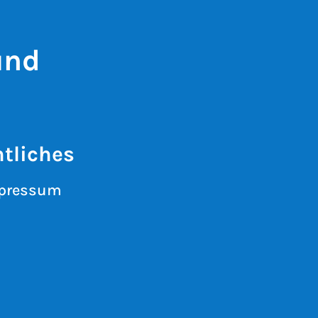
und
tliches
pressum