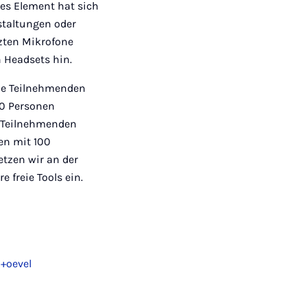
hes Element hat sich
staltungen oder
tzten Mikrofone
n Headsets hin.
lle Teilnehmenden
20 Personen
e Teilnehmenden
en mit 100
tzen wir an der
 freie Tools ein.
n+oevel