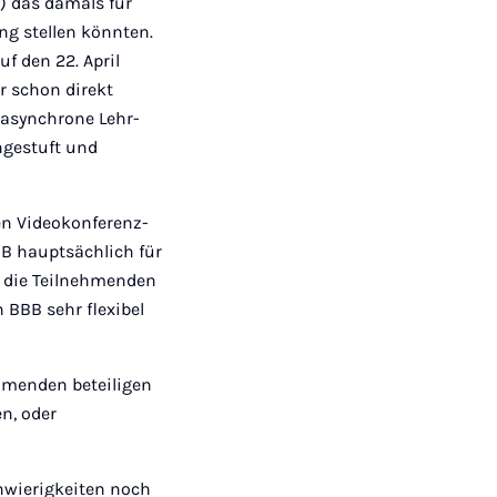
S) das damals für
g stellen könnten.
f den 22. April
r schon direkt
 asynchrone Lehr-
ngestuft und
en Videokonferenz-
BB hauptsächlich für
d die Teilnehmenden
 BBB sehr flexibel
ehmenden beteiligen
n, oder
chwierigkeiten noch