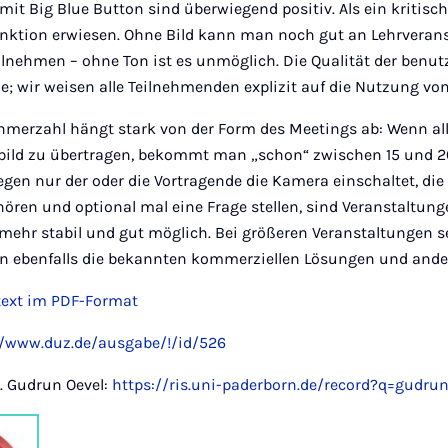
it Big Blue Button sind überwiegend positiv. Als ein kritisc
unktion erwiesen. Ohne Bild kann man noch gut an Lehrveran
ilnehmen – ohne Ton ist es unmöglich. Die Qualität der benu
lle; wir weisen alle Teilnehmenden explizit auf die Nutzung vo
hmerzahl hängt stark von der Form des Meetings ab: Wenn a
obild zu übertragen, bekommt man „schon“ zwischen 15 und 
gen nur der oder die Vortragende die Kamera einschaltet, di
ören und optional mal eine Frage stellen, sind Veranstaltung
ehr stabil und gut möglich. Bei größeren Veranstaltungen se
n ebenfalls die bekannten kommerziellen Lösungen und andere
ltext im PDF-Format
//www.duz.de/ausgabe/!/id/526
Dr. Gudrun Oevel:
https://ris.uni-paderborn.de/record?q=gudru