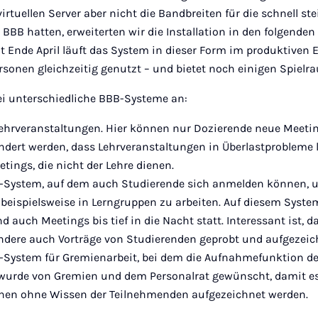
irtuellen Server aber nicht die Bandbreiten für die schnell s
BBB hatten, erweiterten wir die Installation in den folgende
t Ende April läuft das System in dieser Form im produktiven E
rsonen gleichzeitig genutzt – und bietet noch einigen Spiel
rei unterschiedliche BBB-Systeme an:
 Lehrveranstaltungen. Hier können nur Dozierende neue Meetin
indert werden, dass Lehrveranstaltungen in Überlastprobleme 
etings, die nicht der Lehre dienen.
e-System, auf dem auch Studierende sich anmelden können, 
beispielsweise in Lerngruppen zu arbeiten. Auf diesem Syste
auch Meetings bis tief in die Nacht statt. Interessant ist, 
dere auch Vorträge von Studierenden geprobt und aufgezei
-System für Gremienarbeit, bei dem die Aufnahmefunktion de
wurde von Gremien und dem Personalrat gewünscht, damit es
nen ohne Wissen der Teilnehmenden aufgezeichnet werden.