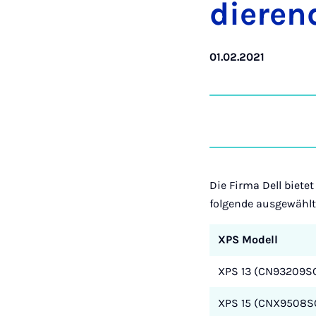
die­ren
01.02.2021
Die Firma Dell biete
folgende ausgewähl
XPS Modell
XPS 13 (CN93209SC
XPS 15 (CNX9508SC