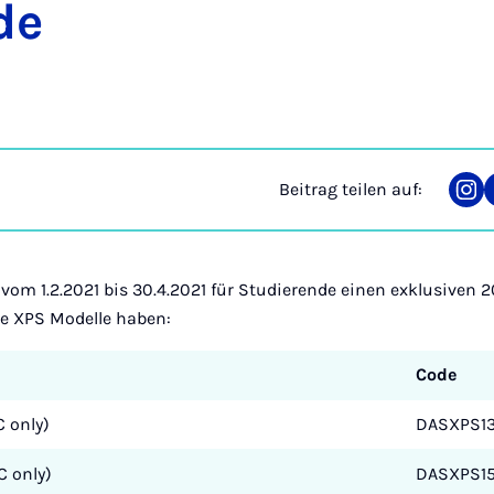
­de
Beitrag teilen auf:
Tei
auf
Ins
t vom 1.2.2021 bis 30.4.2021 für Studierende einen exklusiven 
te XPS Modelle haben:
Code
 only)
DASXPS1
 only)
DASXPS1