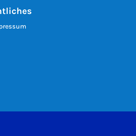
tliches
pressum