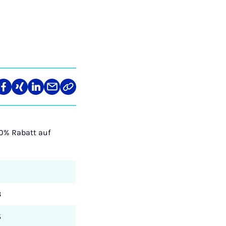
len
Teilen
Teilen
Teilen
Teilen
Link
auf
auf
auf
über
kopieren
tagram
Facebook
Xing
LinkedIn
E-
Mail
20% Rabatt auf
3
5