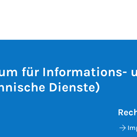
um für Informations- 
hnische Dienste)
Rech
Im