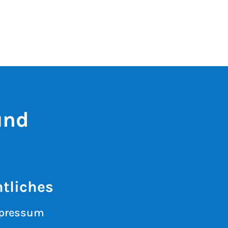
und
tliches
pressum