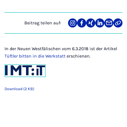
Beitrag teilen auf:
Teilen
Teilen
Teilen
Teilen
Teilen
Link
auf
auf
auf
auf
über
kopi
Instagram
Facebook
Xing
LinkedIn
E-
Mail
In der Neuen Westfälischen vom 6.3.2018 ist der Artikel
Tüftler bitten in die Werkstatt
erschienen.
Download (2 KB)