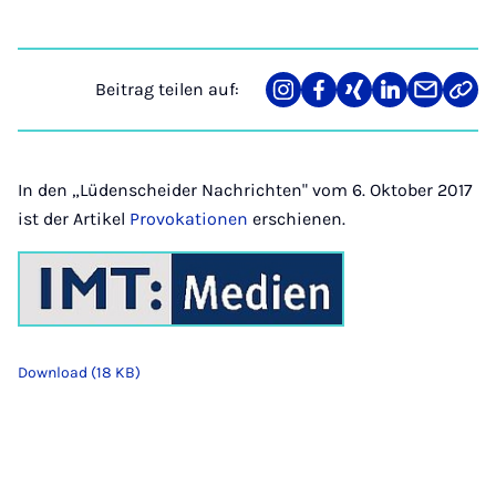
Beitrag teilen auf:
Teilen
Teilen
Teilen
Teilen
Teilen
Link
auf
auf
auf
auf
über
kopi
Instagram
Facebook
Xing
LinkedIn
E-
Mail
In den „Lüdenscheider Nachrichten" vom 6. Oktober 2017
ist der Artikel
Provokationen
erschienen.
Download (18 KB)