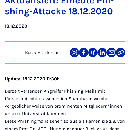
Ak­tu­a­li­siert: Er­neu­te Phi­
shing-At­ta­cke 18.12.2020
18.12.2020
Beitrag teilen auf:
Teilen
Teilen
Teilen
Teilen
Teilen
Link
auf
auf
auf
auf
über
kopi
Instagram
Facebook
Xing
LinkedIn
E-
Mail
Update: 18.12.2020 11:30h
Derzeit versenden Angreifer Phishing-Mails mit
täuschend echt aussehenden Signaturen welche
vorgeblicher Weise von prominenten Mitgliedern*innen
unserer Universität kommen.
Diese Phishingmails sehen so aus als kämen sie z.B. von
einem Prof. Dr. [ABC]. Nur ein genauer Blick zeigt, dass