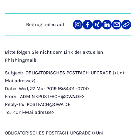
Beitrag teilen auf:
Teilen
Teilen
Teilen
Teilen
Teilen
Link
auf
auf
auf
auf
über
kopi
Instagram
Facebook
Xing
LinkedIn
E-
Mail
Bitte folgen Sie nicht dem Link der aktuellen
Phishingmail!
Subject: OBLIGATORISCHES POSTFACH-UPGRADE (<Uni-
Mailadresse>)
Date: Wed, 27 Mar 2019 16:54:01 -0700
From: ADMIN <POSTFACH@OWA.DE>
Reply-To: POSTFACH@OWA.DE
To: <Uni-Mailadresse>
OBLIGATORISCHES POSTFACH-UPGRADE (<Uni-