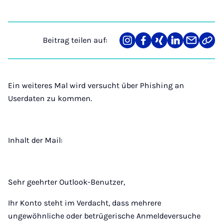
Beitrag teilen auf:
Teilen
Teilen
Teilen
Teilen
Teilen
Link
auf
auf
auf
auf
über
kopi
Instagram
Facebook
Xing
LinkedIn
E-
Mail
Ein weiteres Mal wird versucht über Phishing an
Userdaten zu kommen.
Inhalt der Mail:
Sehr geehrter Outlook-Benutzer,
Ihr Konto steht im Verdacht, dass mehrere
ungewöhnliche oder betrügerische Anmeldeversuche