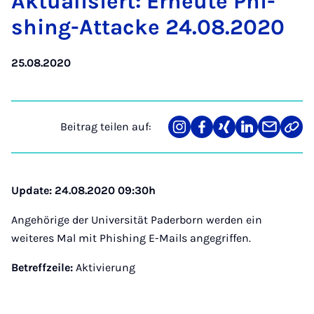
Ak­tu­a­li­siert: Er­neu­te Phi­
shing-At­ta­cke 24.08.2020
25.08.2020
Beitrag teilen auf:
Teilen
Teilen
Teilen
Teilen
Teilen
Link
auf
auf
auf
auf
über
kopi
Instagram
Facebook
Xing
LinkedIn
E-
Mail
Update: 24.08.2020 09:30h
Angehörige der Universität Paderborn werden ein
weiteres Mal mit Phishing E-Mails angegriffen.
Betreffzeile:
Aktivierung